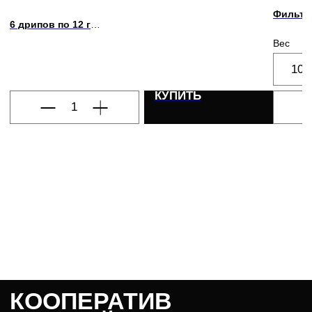
Фильтр
Гранат,
6 дрипов по 12 г
кислотн
Персик, тёмный изюм, тёмный шоколад, чёрный чай с
Вес
лимоном, умеренная кислотность
100
КУПИТЬ
КООПЕРАТИВ