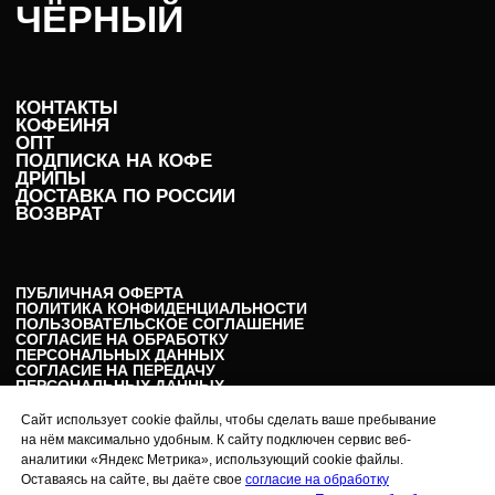
ЧЁРНЫЙ
КОНТАКТЫ
КОФЕЙНЯ
ОПТ
ПОДПИСКА НА КОФЕ
ДРИПЫ
ДОСТАВКА ПО РОССИИ
ВОЗВРАТ
ПУБЛИЧНАЯ ОФЕРТА
ПОЛИТИКА КОНФИДЕНЦИАЛЬНОСТИ
ПОЛЬЗОВАТЕЛЬСКОЕ СОГЛАШЕНИЕ
СОГЛАСИЕ НА ОБРАБОТКУ
ПЕРСОНАЛЬНЫХ ДАННЫХ
СОГЛАСИЕ НА ПЕРЕДАЧУ
ПЕРСОНАЛЬНЫХ ДАННЫХ
РЕКВИЗИТЫ
Сайт использует cookie файлы, чтобы сделать ваше пребывание
на нём максимально удобным. К сайту подключен сервис веб-
аналитики «Яндекс Метрика», использующий cookie файлы.
Подписаться на рассылку
Оставаясь на сайте, вы даёте свое
согласие на обработку