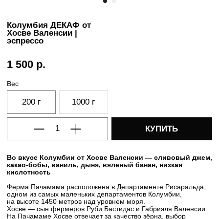
Колумбия ДЕКАФ от
Хосве Валенсии |
эспрессо
1 500
р.
Вес
200 г
1000 г
КУПИТЬ
Во вкусе Колумбии от Хосве Валенсии — сливовый джем,
какао-бобы, ваниль, дыня, вяленый банан, низкая
кислотность
Ферма Пачамама расположена в Департаменте Рисаральда,
одном из самых маленьких департаментов Колумбии,
на высоте 1450 метров над уровнем моря.
Хосве — сын фермеров Руби Бастидас и Габриэля Валенсии.
На Пачамаме Хосве отвечает за качество зёрна, выбор