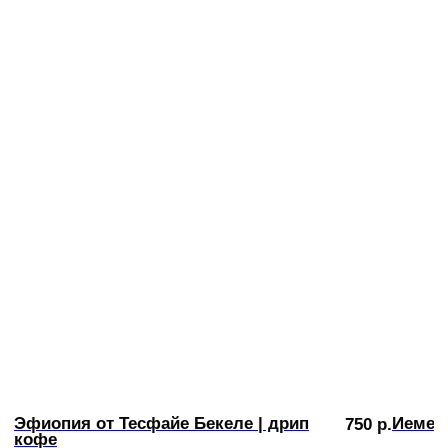
Эфиопия от Тесфайе Бекеле | дрип
Йемен 
750
р.
кофе