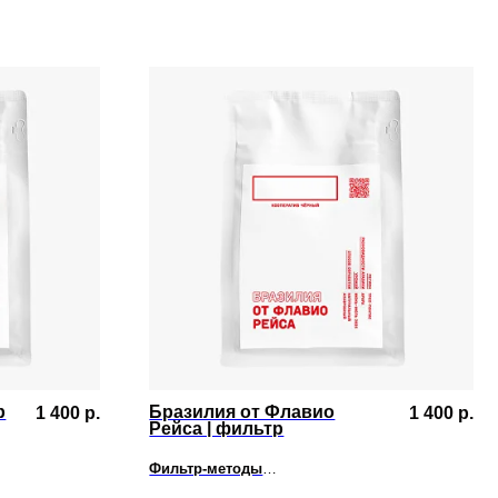
р
Бразилия от Флавио
1 400
р.
1 400
р.
Рейса | фильтр
рный
Фильтр-методы
сть
Красный апельсин, шоколадный трюфель,
ликёр, низкая кислотность