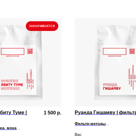
ЗАКАНЧИВАЕТСЯ
иту Туме |
Руанда Гишамву | фильт
1 500
р.
Фильтр-методы
Черника, молочный шоколад, чё
ка, мока
чай с лимоном, низкая кислотно
сик, жасмин, ежевика, карамель,
Вес
ность