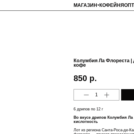
МАГАЗИН
КОФЕЙНЯ
ОП
Колумбия Ла Флореста |
кофе
850
р.
6 дрипов по 12 г
Во вкусе дрипов Колумбия Ла
кислотность
Лот из региона Санта-Роса-де-К