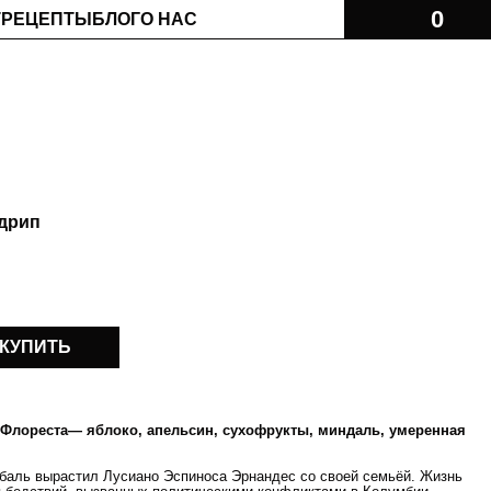
Т
РЕЦЕПТЫ
БЛОГ
О НАС
 дрип
КУПИТЬ
 Флореста— яблоко, апельсин, сухофрукты, миндаль, умеренная
абаль вырастил Лусиано Эспиноса Эрнандес со своей семьёй. Жизнь