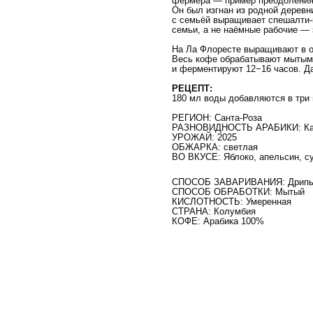
фермера — пример преодоления 
Он был изгнан из родной деревн
с семьёй выращивает спешалти-
семьи, а не наёмные рабочие — 
На Ла Флоресте выращивают в о
Весь кофе обрабатывают мытым
и ферментируют 12−16 часов. Д
РЕЦЕПТ:
180 мл воды добавляются в три 
РЕГИОН: Санта-Роза
РАЗНОВИДНОСТЬ АРАБИКИ: Ка
УРОЖАЙ: 2025
ОБЖАРКА: светлая
ВО ВКУСЕ: Яблоко, апельсин, с
СПОСОБ ЗАВАРИВАНИЯ: Дрип
СПОСОБ ОБРАБОТКИ: Мытый
КИСЛОТНОСТЬ: Умеренная
СТРАНА: Колумбия
КОФЕ: Арабика 100%