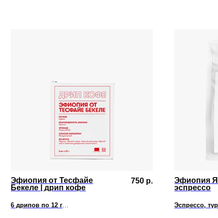
Эфиопия от Тесфайе
Эфиопия Яб
750
р.
Бекеле | дрип кофе
эспрессо
6 дрипов по 12 г
Эспрессо, тур
Персик, тёмный изюм, тёмный шоколад,
Апельсин, пер
чёрный чай с лимоном, умеренная кислотность
низкая кислот