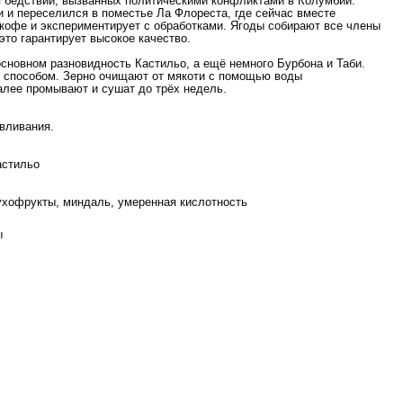
бедствий, вызванных политическими конфликтами в Колумбии.
и и переселился в поместье Ла Флореста, где сейчас вместе
кофе и экспериментирует с обработками. Ягоды собирают все члены
это гарантирует высокое качество.
сновном разновидность Кастильо, а ещё немного Бурбона и Таби.
 способом. Зерно очищают от мякоти с помощью воды
алее промывают и сушат до трёх недель.
вливания.
стильо
ухофрукты, миндаль, умеренная кислотность
ы