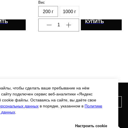
Вес
200 г
1000 г
ИТЬ
КУПИТЬ
 файлы, чтобы сделать ваше пребывание на нём
Подписаться на рассылку
 сайту подключен сервис веб-аналитики «Яндекс
ТИ
Е
cookie файлы. Оставаясь на сайте, вы даёте свое
персональных данных
в порядке, указанном в
Политике
Я подтверждаю ознакомление с
политикой
 данных
.
конфиденциальности
и даю
согласие на обработку
персональных данных
.
Настроить cookie