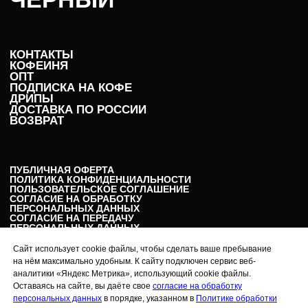
КОНТАКТЫ
КОФЕЙНЯ
ОПТ
ПОДПИСКА НА КОФЕ
ДРИПЫ
ДОСТАВКА ПО РОССИИ
ВОЗВРАТ
ПУБЛИЧНАЯ ОФЕРТА
ПОЛИТИКА КОНФИДЕНЦИАЛЬНОСТИ
ПОЛЬЗОВАТЕЛЬСКОЕ СОГЛАШЕНИЕ
СОГЛАСИЕ НА ОБРАБОТКУ
ПЕРСОНАЛЬНЫХ ДАННЫХ
СОГЛАСИЕ НА ПЕРЕДАЧУ
ПЕРСОНАЛЬНЫХ ДАННЫХ
РЕКВИЗИТЫ
Сайт использует cookie файлы, чтобы сделать ваше пребывание
на нём максимально удобным. К сайту подключен сервис веб-
аналитики «Яндекс Метрика», использующий cookie файлы.
Подписаться на рассылку
Оставаясь на сайте, вы даёте свое
согласие на обработку
персональных данных
в порядке, указанном в
Политике обработки