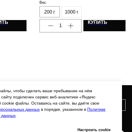
Вес
200 г
1000 г
ИТЬ
КУПИТЬ
 файлы, чтобы сделать ваше пребывание на нём
Подписаться на рассылку
 сайту подключен сервис веб-аналитики «Яндекс
ТИ
Е
cookie файлы. Оставаясь на сайте, вы даёте свое
персональных данных
в порядке, указанном в
Политике
Я подтверждаю ознакомление с
политикой
 данных
.
конфиденциальности
и даю
согласие на обработку
персональных данных
.
Настроить cookie