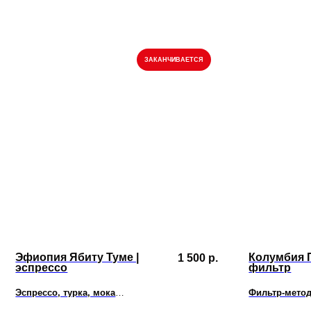
ЗАКАНЧИВАЕТСЯ
Эфиопия Ябиту Туме |
Колумбия 
1 500
р.
эспрессо
фильтр
Эспрессо, турка, мока
Фильтр-мето
Апельсин, персик, жасмин, ежевика, карамель,
Тропические ф
низкая кислотность
сливочный лик