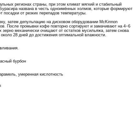
альных регионах страны, при этом климат мягкий и стабильный
и Бурасира названа в честь одноимённых холмов, которые формируют
т посадки от резких перепадов температуры.
вку, затем депульпацию на дисковом оборудовании McKinnon
сов. После промывки кофе повторно сортируют и замачивают на 4−6
х зерно механически очищают от остатков мусильяжа, затем снова
 около 28 дней до достижения оптимальной влажности.
вливания.
сный бурбон
арамель, умеренная кислотность
ы