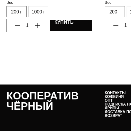
Вес
Вес
кислотность
200 г
1000 г
200 г
КУПИТЬ
КООПЕРАТИВ
КОНТАКТЫ
КОФЕЙНЯ
ОПТ
ЧЁРНЫЙ
ПОДПИСКА Н
ДРИПЫ
ДОСТАВКА П
ВОЗВРАТ