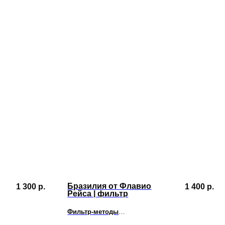
Бразилия от Флавио
1 300
р.
1 400
р.
Рейса | фильтр
Фильтр-методы
колад, тёмные
Красный апельсин, шоколадный трюфель,
кислотность
ликёр, низкая кислотность