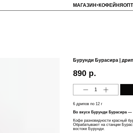
МАГАЗИН
КОФЕЙНЯ
ОП
Бурунди Бурасира | дри
890
р.
6 дрипов по 12 г
Во вкусе Бурунди Бурасира —
Кофе разновидности красный бу
Обрабатывают на станции Бураси
востоке Бурунди.