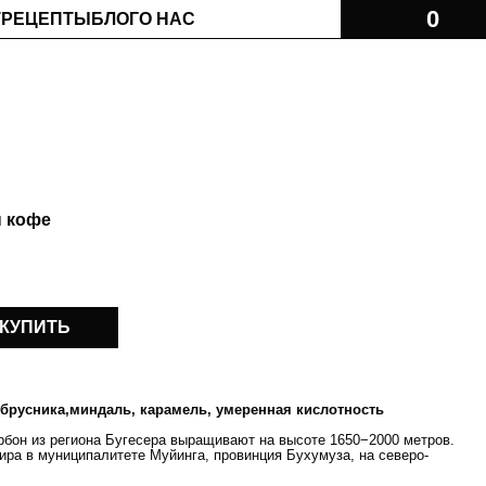
Т
РЕЦЕПТЫ
БЛОГ
О НАС
п кофе
КУПИТЬ
 брусника,миндаль, карамель, умеренная кислотность
рбон из региона Бугесера выращивают на высоте 1650−2000 метров.
ра в муниципалитете Муйинга, провинция Бухумуза, на северо-