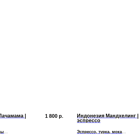
Пачамама |
Индонезия Мандхелинг |
1 800
р.
эспрессо
ды
Эспрессо, турка, мока
рукты, голубика, помело,
Черника, грейпфрут, тёмный шо
ёр, яркая фруктовая
ягоды, кардамон, яркая сочная 