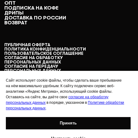
ОПТ
ПОДПИСКА НА КОФЕ
ДРИПЫ
ДОСТАВКА ПО РОССИИ
ВОЗВРАТ
ПУБЛИЧНАЯ ОФЕРТА
ПОЛИТИКА КОНФИДЕНЦИАЛЬНОСТИ
ПОЛЬЗОВАТЕЛЬСКОЕ СОГЛАШЕНИЕ
СОГЛАСИЕ НА ОБРАБОТКУ
ПЕРСОНАЛЬНЫХ ДАННЫХ
СОГЛАСИЕ НА ПЕРЕДАЧУ
ПЕРСОНАЛЬНЫХ ДАННЫХ
РЕКВИЗИТЫ
Сайт использует cookie файлы, чтобы сделать ваше пребывание
на нём максимально удобным. К сайту подключен сервис веб-
аналитики «Яндекс Метрика», использующий cookie файлы.
Подписаться на рассылку
Оставаясь на сайте, вы даёте свое
согласие на обработку
персональных данных
в порядке, указанном в
Политике обработки
персональных данных
.
ПОДПИСАТЬСЯ
Я подтверждаю ознакомление с
политикой
Принять
конфиденциальности
и даю
согласие на обработку
персональных данных
.