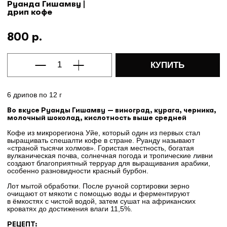
Руанда Гишамву |
дрип кофе
800
р.
КУПИТЬ
6 дрипов по 12 г
Во вкусе Руанды Гишамву — виноград, курага, черника,
молочный шоколад, кислотность выше средней
Кофе из микрорегиона Уйе, который один из первых стал
выращивать спешалти кофе в стране. Руанду называют
«страной тысячи холмов». Гористая местность, богатая
вулканическая почва, солнечная погода и тропические ливни
создают благоприятный терруар для выращивания арабики,
особенно разновидности красный бурбон.
Лот мытой обработки. После ручной сортировки зерно
очищают от мякоти с помощью воды и ферментируют
в ёмкостях с чистой водой, затем сушат на африканских
кроватях до достижения влаги 11,5%.
РЕЦЕПТ: