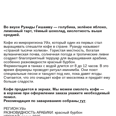
КУПИТЬ
Во вкусе Руанды Гишамву — голубика, зелёное яблоко,
лимонный тарт, тёмный шоколад, кислотность выше
средней.
Кофе из микрорегиона Уйэ, который один из первых стал
выращивать спешалти кофе в стране. Руанду называют
«страной тысячи холмов». Гористая местность, богатая
вулканическая почва, солнечная погода и тропические ливни
создают благоприятный терруар для выращивания арабики,
особенно разновидности красный бурбон.
Ферментация в танках с водой длится от 8 до 12 часов. В это
время фермеры проводят ритуал икинимба. Они поют
специальные песни и танцуют под них, пока давят ягоды.
Считается, что это очищает кофе от мюселяжа и придаёт ему
больше сладости.
Кофе продается в зернах. Мы можем смолоть кофе —
в корзине при оформлении заказа укажите необходимый
помол.
Рекомендация по завариванию собраны
тут
.
РЕГИОН:Уйэ
РАЗНОВИДНОСТЬ АРАБИКИ: красный бурбон