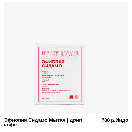
Эфиопия Сидамо Мытая | дрип
Индон
700
р.
кофе