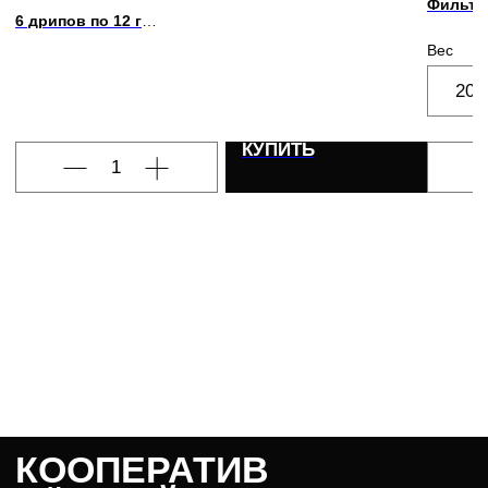
Фильтр
Шиповни
6 дрипов по 12 г
тёмный 
Чёрный чай, абрикос, лимон, фундук, умеренная
Вес
кислотность
200
КУПИТЬ
КООПЕРАТИВ