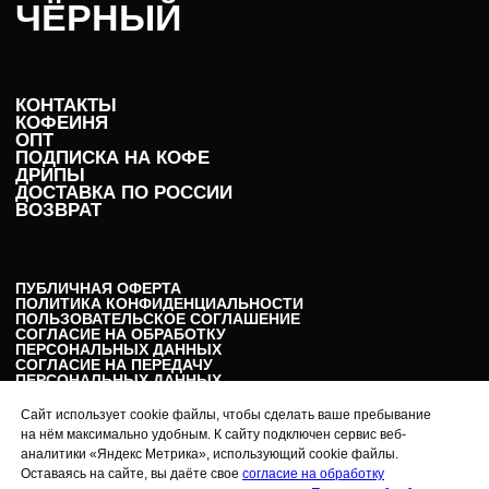
ЧЁРНЫЙ
КОНТАКТЫ
КОФЕЙНЯ
ОПТ
ПОДПИСКА НА КОФЕ
ДРИПЫ
ДОСТАВКА ПО РОССИИ
ВОЗВРАТ
ПУБЛИЧНАЯ ОФЕРТА
ПОЛИТИКА КОНФИДЕНЦИАЛЬНОСТИ
ПОЛЬЗОВАТЕЛЬСКОЕ СОГЛАШЕНИЕ
СОГЛАСИЕ НА ОБРАБОТКУ
ПЕРСОНАЛЬНЫХ ДАННЫХ
СОГЛАСИЕ НА ПЕРЕДАЧУ
ПЕРСОНАЛЬНЫХ ДАННЫХ
РЕКВИЗИТЫ
Сайт использует cookie файлы, чтобы сделать ваше пребывание
на нём максимально удобным. К сайту подключен сервис веб-
аналитики «Яндекс Метрика», использующий cookie файлы.
Подписаться на рассылку
Оставаясь на сайте, вы даёте свое
согласие на обработку