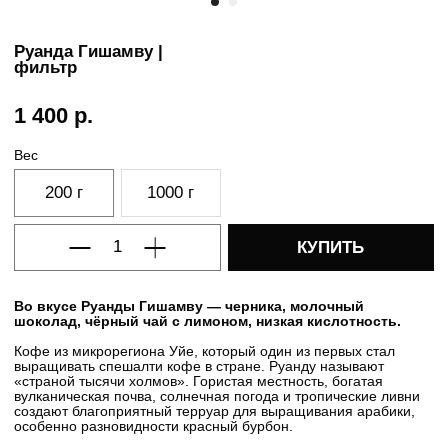
Руанда Гишамву |
фильтр
1 400
р.
Вес
200 г
1000 г
КУПИТЬ
Во вкусе Руанды Гишамву — черника, молочный
шоколад, чёрный чай с лимоном, низкая кислотность.
Кофе из микрорегиона Уйе, который один из первых стал
выращивать спешалти кофе в стране. Руанду называют
«страной тысячи холмов». Гористая местность, богатая
вулканическая почва, солнечная погода и тропические ливни
создают благоприятный терруар для выращивания арабики,
особенно разновидности красный бурбон.