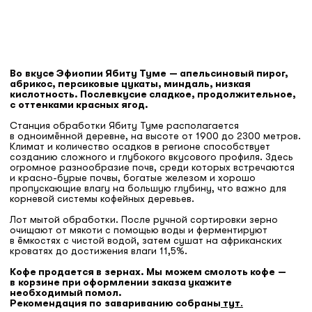
КУПИТЬ
Во вкусе Эфиопии Ябиту Туме — апельсиновый пирог,
абрикос, персиковые цукаты, миндаль, низкая
кислотность. Послевкусие сладкое, продолжительное,
с оттенками красных ягод.
Станция обработки Ябиту Туме располагается
в одноимённой деревне, на высоте от 1900 до 2300 метров.
Климат и количество осадков в регионе способствует
созданию сложного и глубокого вкусового профиля. Здесь
огромное разнообразие почв, среди которых встречаются
и красно-бурые почвы, богатые железом и хорошо
пропускающие влагу на большую глубину, что важно для
корневой системы кофейных деревьев.
Лот мытой обработки. После ручной сортировки зерно
очищают от мякоти с помощью воды и ферментируют
в ёмкостях с чистой водой, затем сушат на африканских
кроватях до достижения влаги 11,5%.
Кофе продается в зернах. Мы можем смолоть кофе —
в корзине при оформлении заказа укажите
необходимый помол.
Рекомендация по завариванию собраны
тут
.